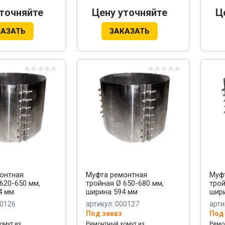
уточняйте
Цену уточняйте
Ц
КАЗАТЬ
ЗАКАЗАТЬ
онтная
Муфта ремонтная
Муф
620-650 мм,
тройная Ø 650-680 мм,
трой
4 мм
ширина 594 мм
шир
00126
артикул: 000127
арти
Под заказ
Под
омут из
Ремонтный хомут из
Ремо