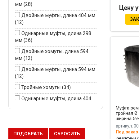
мм
(28)
Цену 
Двойные муфты, длина 404 мм
ЗА
(12)
Одинарные муфты, длина 298
мм
(36)
Двойные хомуты, длина 594
мм
(12)
Двойные муфты, длина 594 мм
(12)
Тройные хомуты
(34)
Одинарные муфты, длина 404
мм
(31)
Муфта рем
тройная Ø 
Одинарные муфты, длина 594
ширина 59
мм
(15)
артикул: 0
Под заказ
ПОДОБРАТЬ
СБРОСИТЬ
Одинарные муфты (хомуты),
Ремонтный х