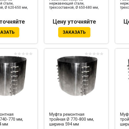
 стали,
нержавеющей стали,
нерж
й, Ø 620-650 мм,
трехсоставной, Ø 650-680 мм,
трехс
мм
ширина 594 мм
шири
уточняйте
Цену уточняйте
Ц
КАЗАТЬ
ЗАКАЗАТЬ
онтная
Муфта ремонтная
Муф
740-770 мм,
тройная Ø 770-800 мм,
трой
4 мм
ширина 594 мм
шир