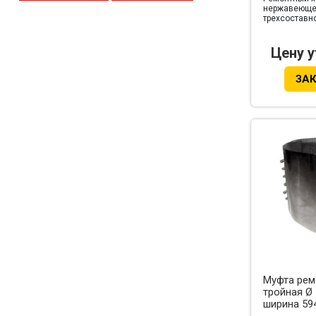
длина 594 мм
(16)
нержавеющей
трехсоставно
ширина 594 
Цену 
ЗА
Муфта рем
тройная Ø 
ширина 59