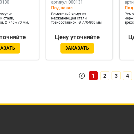
00130
артикул: 000131
арти
Под заказ
Под
омут из
Ремонтный хомут из
Ремо
 стали,
нержавеющей стали,
нерж
й, Ø 740-770 мм,
трехсоставной, Ø 770-800 мм,
трехс
мм
ширина 594 мм
шири
уточняйте
Цену уточняйте
Ц
КАЗАТЬ
ЗАКАЗАТЬ
1
2
3
4