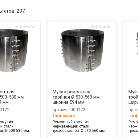
ьтатов:
297
онтная
Муфта ремонтная
Муф
500-530 мм,
тройная Ø 530-560 мм,
трой
4 мм
ширина 594 мм
шир
00122
артикул: 000123
арти
Под заказ
Под
омут из
Ремонтный хомут из
Ремо
 стали,
нержавеющей стали,
нерж
й, Ø 500-530 мм,
трехсоставной, Ø 530-560 мм,
трехс
мм
ширина 594 мм
шири