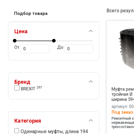
Всего резул
Подбор товара
Цена
От
До
Бренд
297
BREXIT
Муфта рем
тройная Ø 
ширина 59
артикул: 0
Под заказ
Ремонтный х
Категория
нержавеющей
трехсоставно
Одинарные муфты, длина 194
ширина 594 