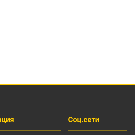
Ы
ация
Соц.сети