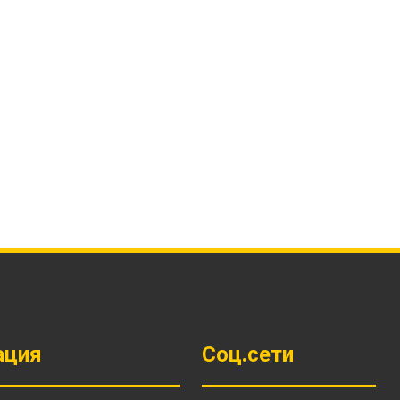
Ы
ация
Соц.сети