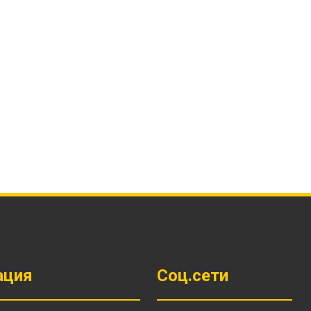
Ы
ация
Соц.сети