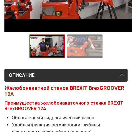
ОПИСАНИЕ
Желобонакатной станок BREXIT BrexGROOVER
12A
Преимущества желобонакаточного станка BREXIT
BrexGROOVER 12A
Обновленный гидравлический насос
Удобная функция регулировки глубины
накатываемых желобков (канавок)