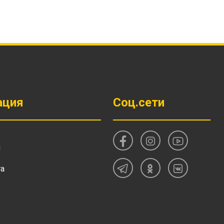
ация
Соц.сети
и
та