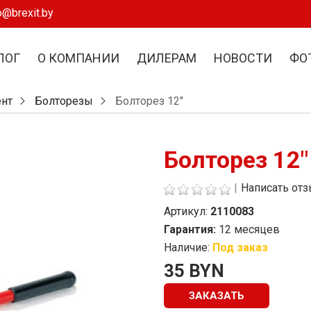
o@brexit.by
ЛОГ
О КОМПАНИИ
ДИЛЕРАМ
НОВОСТИ
ФО
ент
Болторезы
Болторез 12"
Болторез 12"
|
Написать от
Артикул:
2110083
Гарантия:
12 месяцев
Наличие:
Под заказ
Стоимость
35 BYN
ЗАКАЗАТЬ