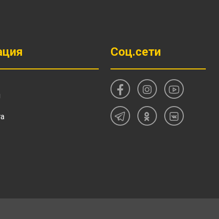
ация
Соц.сети
и
та