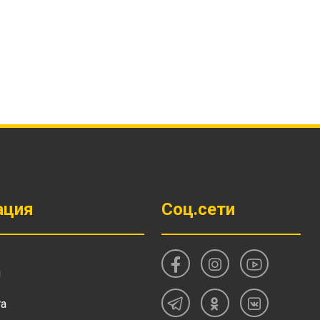
ация
Соц.сети
и
та